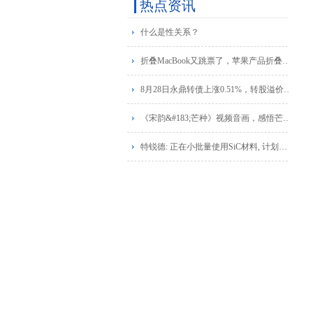
热点资讯
什么是性关系？
折叠MacBook又跳票了，苹果产品折叠为何就这样难？
8月28日永鼎转债上涨0.51%，转股溢价率17.7%
《宋韵&#183;芒种》视频音画，感悟芒种时令宋韵之美！（天龙音画）
特锐德: 正在小批量使用SiC材料, 计划逐步扩大使用范围并降低成本