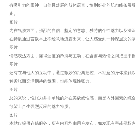
有吸引力的眼神，自信且舒展的肢体语言，恰到好处的肌肉线条展
止。
图片
内在气质方面，强烈的自信、坚定的意志、独特的个性魅力以及深
在特质通过言谈举止不经意地流露出来，让人感受到一种深层次的
图片
情感表达方面，懂得适度的矜持与主动，在含蓄与热情之间把握平
图片
还有在与他人的互动中，通过微妙的距离把控、不经意的身体接触
种紧张而充满期待的氛围，也能体现性张力。
图片
总的来说，性张力并非单纯的外在美貌或性感，而是内外因素的综
欲望上产生强烈反应的魅力特质。
图片
本站仅提供存储服务，所有内容均由用户发布，如发现有害或侵权