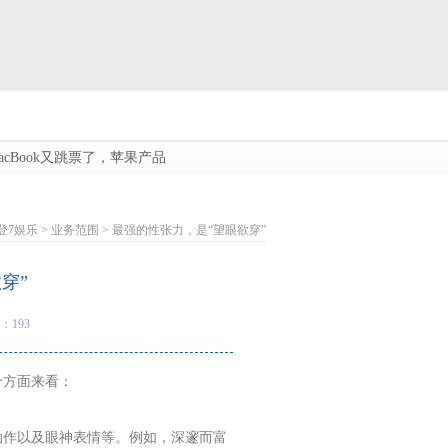
cBook又跳票了，苹果产品折叠为何就这样难？...
8月28日永鼎转债上涨0.51
登7娱乐
>
业务范围
> 最强的性张力，是“望眼欲穿”
穿”
：193
个方面来看：
动作以及眼神表情等。例如，深邃而富