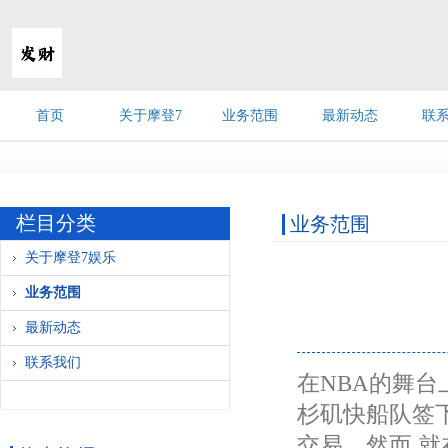
首页
关于摩登7
业务范围
最新动态
联
娱乐
栏目分类
业务范围
关于摩登7娱乐
业务范围
最新动态
联系我们
在NBA的舞台
杉矶快船队签下
交易。然而,