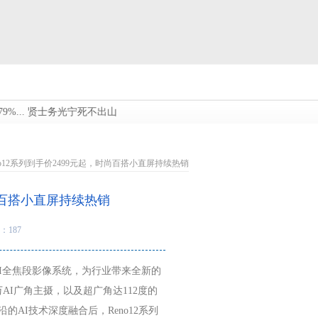
士务光宁死不出山，隐居清修_商汤_夏桀_天下...
湖北“五一”文旅市场火
Reno12系列到手价2499元起，时尚百搭小直屏持续热销
时尚百搭小直屏持续热销
：187
0万AI全焦段影像系统，为行业带来全新的
万AI广角主摄，以及超广角达112度的
AI技术深度融合后，Reno12系列