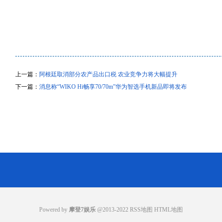
上一篇：
阿根廷取消部分农产品出口税 农业竞争力将大幅提升
下一篇：
消息称“WIKO Hi畅享70/70m”华为智选手机新品即将发布
Powered by
摩登7娱乐
@2013-2022
RSS地图
HTML地图