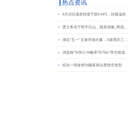
热点资讯
8月28日浦发转债下跌0.04%，转股溢价率61.79%
贤士务光宁死不出山，隐居清修_商汤_夏桀_天下
湖北“五一”文旅市场火爆，A级景区三天游客破千万
消息称“WIKO Hi畅享70/70m”华为智选手机新品即将发布
绍兴一理发师为顾客剪出黑悟空发型