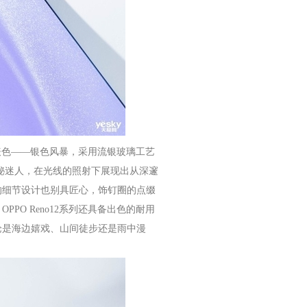
代表色——银色风暴，采用流银玻璃工艺
秘迷人，在光线的照射下展现出从深邃
的细节设计也别具匠心，饰钉圈的点缀
O Reno12系列还具备出色的耐用
论是海边嬉戏、山间徒步还是雨中漫