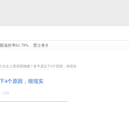
1.79%...
贤士务光宁死不出山，隐居清修_商汤_夏桀_天下...
湖北“五
男人比女人更渴望婚姻？多半是以下4个原因，很现实
下4个原因，很现实
：173