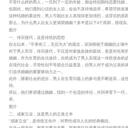
不管什么样的男人，一旦到了一定的年龄，都会特别期待恋爱结婚
也因此，他们遇到心仪的女人后，会迫不及待地追求，希望尽快发
这种结婚的紧迫性，男人可能比女人表现得更加强烈，这背后的原
那么，为什么男人比女人更渴望婚姻？多半是以下4个原因，很现实
图片
一、传宗接代，这是传统的思想
自古以来，“不孝有三，无后为大”的观念，深深根植于婚姻的土壤
对于男人而言，传宗接代，不仅是对家族血脉的延续，更是对先辈
婚姻，作为生育的合法途径，自然成为了男人实现这一传统使命的
在现代社会，尽管性别平等观念日益普及，但男人对于成为父亲的
们追求婚姻的重要驱动力之一。
此外，随着社会的进步，男人在生育问题上的参与度不断提高，这
待。
所以，他们希望通过婚姻，找到一个合适的伴侣，共同孕育下一代
承。
图片
二、成家立业，这是男人的立身之本
“成家立业”，是传统文化中，对男性成功人生的经典概括。
在这一观念中，家庭与事业并重，而家庭往往是事业成功的坚强后