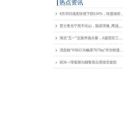
热点资讯
8月28日浦发转债下跌0.04%，转股溢价率61.79%
贤士务光宁死不出山，隐居清修_商汤_夏桀_天下
湖北“五一”文旅市场火爆，A级景区三天游客破千万
消息称“WIKO Hi畅享70/70m”华为智选手机新品即将发布
绍兴一理发师为顾客剪出黑悟空发型