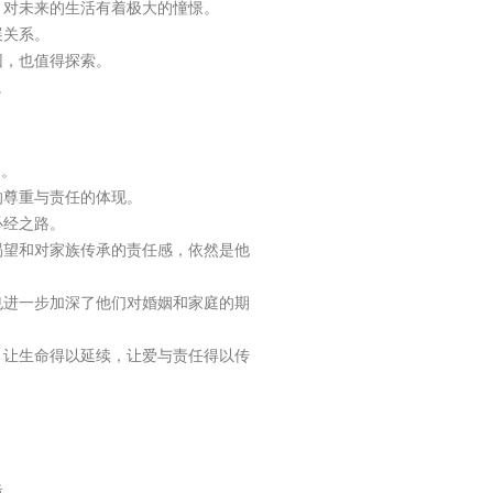
，对未来的生活有着极大的憧憬。
展关系。
因，也值得探索。
。
中。
的尊重与责任的体现。
必经之路。
渴望和对家族传承的责任感，依然是他
也进一步加深了他们对婚姻和家庭的期
，让生命得以延续，让爱与责任得以传
盾。